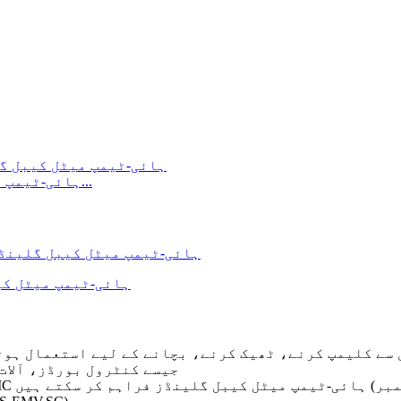
سنگل کور کے ساتھ EMC ہائی-ٹیمپ میٹل کیبل گلینڈ (میں...
 سے کلیمپ کرنے، ٹھیک کرنے، بچانے کے لیے استعمال ہوتے
جیسے کنٹرول بورڈز، آلات