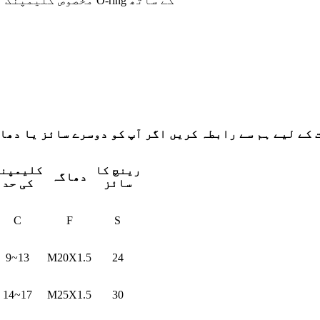
IP68(IEC60529) مخصوص کلیمپنگ رینج کے اندر مناسب O-ring کے ساتھ
رینچ کا
کلیمپن
دھاگہ
سائز
کی حد
C
F
S
9~13
M20X1.5
24
14~17
M25X1.5
30