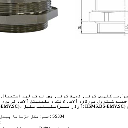
ول سے کلیمپ کرنے، ٹھیک کرنے، بچانے کے لیے استعمال ہ
جیسے کنٹرول بورڈز، آلات، لائٹس، مکینیکل آلات، ٹرین،
-EMV.SC
)، سٹینلیس سٹیل (آرڈر نمبر: HSMS.DS
-EMV.SC
جسم: نکل چڑھایا پیتل؛ سگ ماہی: سلکان ربڑ؛ موسم بہار: SS304
℃