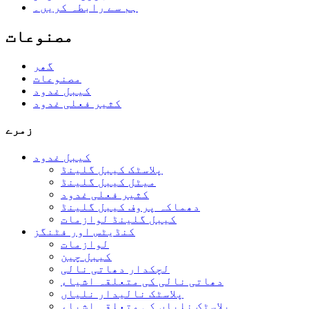
ہم سے رابطہ کریں۔
مصنوعات
گھر
مصنوعات
کیبل غدود
کثیر فعلی غدود
زمرے
کیبل غدود
پلاسٹک کیبل گلینڈ
میٹل کیبل گلینڈ
کثیر فعلی غدود
دھماکہ پروف کیبل گلینڈ
کیبل گلینڈ لوازمات
کنڈیٹس اور فٹنگز
لوازمات
کیبل چین
لچکدار دھاتی نالی
دھاتی نالی کی متعلقہ اشیاء
پلاسٹک نالیدار نلیاں
پلاسٹک نلیاں کی متعلقہ اشیاء