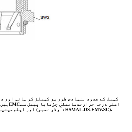
کیبل کے غدود بنیادی طور پر کیبلز کو پانی اور دھ
اعلی درجہ حرارت
دھات
نکل چڑھایا پیتل سے
EMC
ہیں 
).
-EMV.SC
) اور ایلومینیم (آرڈر نمبر: HSMAL.DS