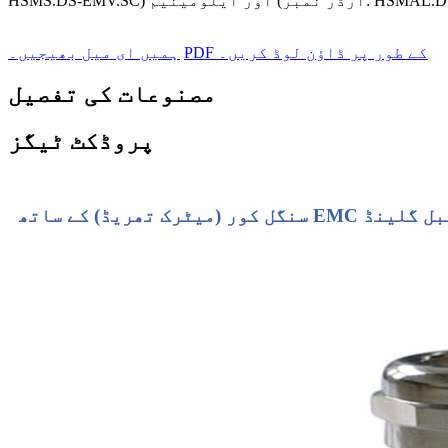
PDF کے طور پر ڈاؤن لوڈ کریں۔
ہمیں ای میل بھیجیں۔
مصنوعات کی تفصیل
پروڈکٹ ٹیگز
ٹیمپ میٹل کیبل گلینڈ