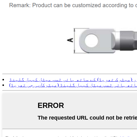
 (میٹرک تھریڈ) کے ساتھ ہائی ٹمپ میٹل کیبل گلینڈ
اتھ ہائی ٹمپ میٹل کیبل گلینڈ (میٹرک/پی جی تھریڈ)