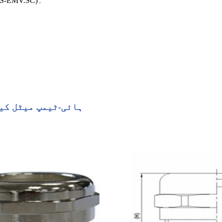
HSMS.DS-EMV.SC) اور ایلومینیم (آرڈر نمبر: HSMAL.DS-EMV.SC)۔
سنگل کور (میٹرک تھریڈ) کے ساتھ EMC ہائی-