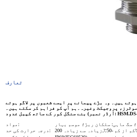
تعارف
وتے ہیں۔ وہ بڑے پیمانے پر ایسے شعبوں پر لاگو ہوتے
 موٹرز، پروجیکٹ وغیرہ۔
ہم آپ کو فراہم کر سکتے ہیں۔
بنے سنگل کور کے ساتھ کیبل غدود (آرڈر نمبر: HSM.DS
مواد:
کم از کم -50
℃
زیادہ سے زیادہ 200
درجہ حرارت کی حد:
,