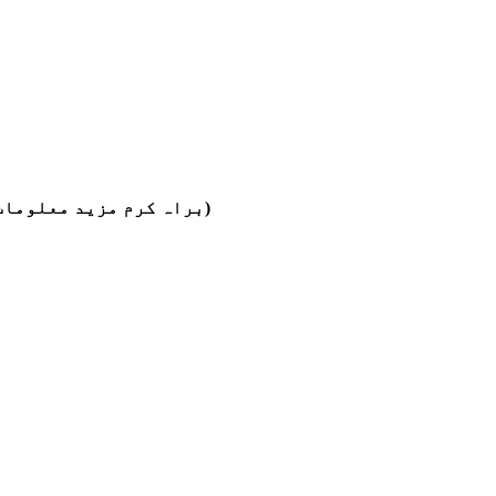
(براہ کرم مزید معلومات کے لیے ہم سے رابطہ کریں اگر آپ کو دوسرے سائز یا دھاگوں کی ضرورت ہو جو درج ذیل فہرست میں شامل نہ ہوں۔)