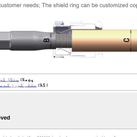
پچھلا:
سنگل کور
اگلا:
ملٹی کورز کے س