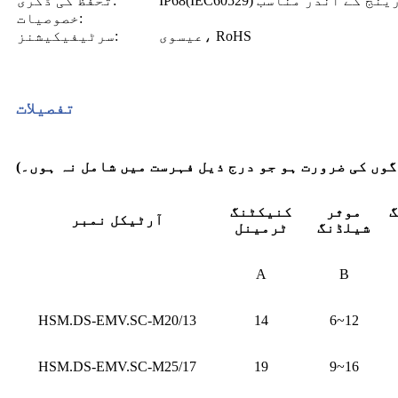
تحفظ کی ڈگری:
خصوصیات:
عیسوی، RoHS
سرٹیفیکیشنز:
تفصیلات
گ
موثر
کنیکٹنگ
آرٹیکل نمبر
شیلڈنگ
ٹرمینل
A
B
HSM.DS-EMV.SC-M20/13
14
6~12
HSM.DS-EMV.SC-M25/17
19
9~16