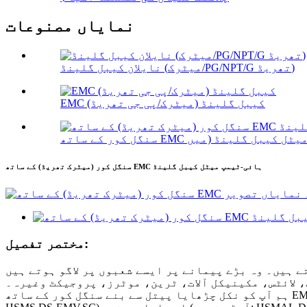
نمایاں مصنوعات
نایلان کیبل گلینڈ (میٹرک/PG/NPT/G تھریڈ)
EMC کیبل گلینڈ (میٹرک/پی جی تھریڈ)
سنگل کور (میٹرک تھریڈ) کے ساتھ EMC ہائی-ٹیمپ میٹل کیبل گلینڈ
مختصر تفصیل:
 ہیں۔ وہ بڑے پیمانے پر ایسے شعبوں پر لاگو ہوتے ہیں
، لائٹس، مکینیکل آلات، ٹرین، موٹرز، پروجیکٹ وغیرہ۔
ہم آپ کو نکل چڑھایا پیتل سے بنے سنگل کور کے ساتھ EMC ہائی-ٹیمپ میٹل کیبل گلینڈز فراہم کر سکتے ہیں (آرڈر نمبر: HSM.DS-EMV.SC)، سٹینلیس سٹیل (آرڈر نمبر: