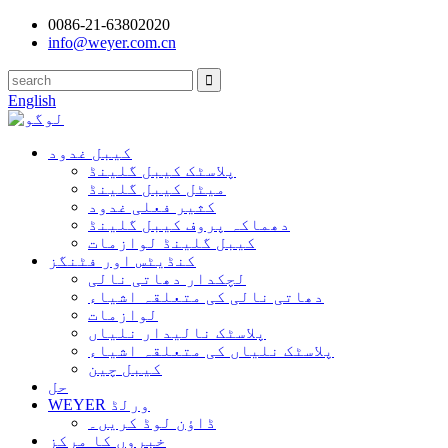
0086-21-63802020
info@weyer.com.cn
English
کیبل غدود
پلاسٹک کیبل گلینڈ
میٹل کیبل گلینڈ
کثیر فعلی غدود
دھماکہ پروف کیبل گلینڈ
کیبل گلینڈ لوازمات
کنڈیٹس اور فٹنگز
لچکدار دھاتی نالی
دھاتی نالی کی متعلقہ اشیاء
لوازمات
پلاسٹک نالیدار نلیاں
پلاسٹک نلیاں کی متعلقہ اشیاء
کیبل چین
حل
WEYER ورلڈ
ڈاؤن لوڈ کریں۔
خبروں کا مرکز